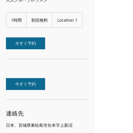
初
回
1時間
1
初回無料
Location 1
無
時
料
今すぐ予約
今すぐ予約
連絡先
日本、宮城県東松島市矢本字上新沼